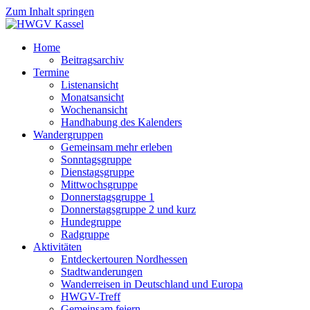
Zum Inhalt springen
Home
Beitragsarchiv
Termine
Listenansicht
Monatsansicht
Wochenansicht
Handhabung des Kalenders
Wandergruppen
Gemeinsam mehr erleben
Sonntagsgruppe
Dienstagsgruppe
Mittwochsgruppe
Donnerstagsgruppe 1
Donnerstagsgruppe 2 und kurz
Hundegruppe
Radgruppe
Aktivitäten
Entdeckertouren Nordhessen
Stadtwanderungen
Wanderreisen in Deutschland und Europa
HWGV-Treff
Gemeinsam feiern