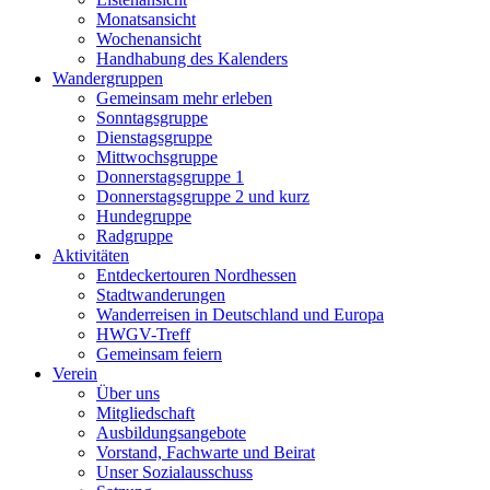
Monatsansicht
Wochenansicht
Handhabung des Kalenders
Wandergruppen
Gemeinsam mehr erleben
Sonntagsgruppe
Dienstagsgruppe
Mittwochsgruppe
Donnerstagsgruppe 1
Donnerstagsgruppe 2 und kurz
Hundegruppe
Radgruppe
Aktivitäten
Entdeckertouren Nordhessen
Stadtwanderungen
Wanderreisen in Deutschland und Europa
HWGV-Treff
Gemeinsam feiern
Verein
Über uns
Mitgliedschaft
Ausbildungsangebote
Vorstand, Fachwarte und Beirat
Unser Sozialausschuss