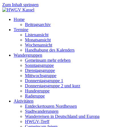
Zum Inhalt springen
Home
Beitragsarchiv
Termine
Listenansicht
Monatsansicht
Wochenansicht
Handhabung des Kalenders
Wandergruppen
Gemeinsam mehr erleben
Sonntagsgruppe
Dienstagsgruppe
Mittwochsgruppe
Donnerstagsgruppe 1
Donnerstagsgruppe 2 und kurz
Hundegruppe
Radgruppe
Aktivitäten
Entdeckertouren Nordhessen
Stadtwanderungen
Wanderreisen in Deutschland und Europa
HWGV-Treff
Gemeinsam feiern