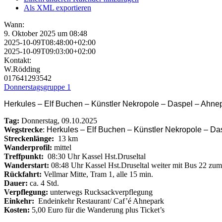
Als XML exportieren
Wann:
9. Oktober 2025 um 08:48
2025-10-09T08:48:00+02:00
2025-10-09T09:03:00+02:00
Kontakt:
W.Rödding
017641293542
Donnerstagsgruppe 1
Herkules – Elf Buchen – Künstler Nekropole – Daspel – Ahne
Tag:
Donnerstag, 09.10.2025
Wegstrecke
:
Herkules – Elf Buchen – Künstler Nekropole – Da
Streckenlänge:
13 km
Wanderprofil:
mittel
Treffpunkt:
08:30 Uhr Kassel Hst.Druseltal
Wanderstart:
08:48
Uhr Kassel Hst.Druseltal weiter mit Bus 22 zu
Rückfahrt:
Vellmar Mitte, Tram 1, alle 15 min.
Dauer:
ca. 4 Std.
Verpflegung:
unterwegs Rucksackverpflegung
Einkehr:
Endeinkehr Restaurant/ Caf’é Ahnepark
Kosten:
5,00 Euro für die Wanderung plus Ticket’s