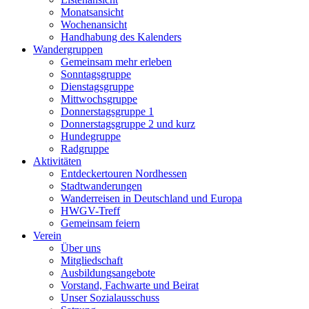
Monatsansicht
Wochenansicht
Handhabung des Kalenders
Wandergruppen
Gemeinsam mehr erleben
Sonntagsgruppe
Dienstagsgruppe
Mittwochsgruppe
Donnerstagsgruppe 1
Donnerstagsgruppe 2 und kurz
Hundegruppe
Radgruppe
Aktivitäten
Entdeckertouren Nordhessen
Stadtwanderungen
Wanderreisen in Deutschland und Europa
HWGV-Treff
Gemeinsam feiern
Verein
Über uns
Mitgliedschaft
Ausbildungsangebote
Vorstand, Fachwarte und Beirat
Unser Sozialausschuss