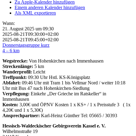
Zu Apple-Kalender hinzufügen
Einem anderen Kalender hinzufügen
Als XML exportieren
Wann:
21. August 2025 um 09:30
2025-08-21T09:30:00+02:00
2025-08-21T09:45:00+02:00
Donnerstagsgruppe kurz
4 – 6 km
Wegstrecke:
Von Hohenkirchen nach Immenhausen
Streckenlänge:
5 km
Wanderprofil:
Leicht
Treffpunkt:
09:30 Uhr Hstl. KS-Königsplatz
Abfahrt:
09:46 Uhr mit Tram 1 bis Vellmar Nord / weiter 10:18
Uhr mit Bus 47 nach Hohenkirchen-Siedlung
Verpflegung:
Einkehr „Der Grieche im Ratskeller“ in
Immenhausen
Kosten:
3,00€ und ÖPNV Kosten 1 x KS+ / 1 x Preisstufe 3 ( 1x
4,20€ und 1 x 5,30€)
Ansprechpartner:
Karl-Heinz Günther Tel: 05665 / 30393
Hessisch-Waldeckischer Gebirgsverein Kassel e. V.
Wilhelmsstraße 19