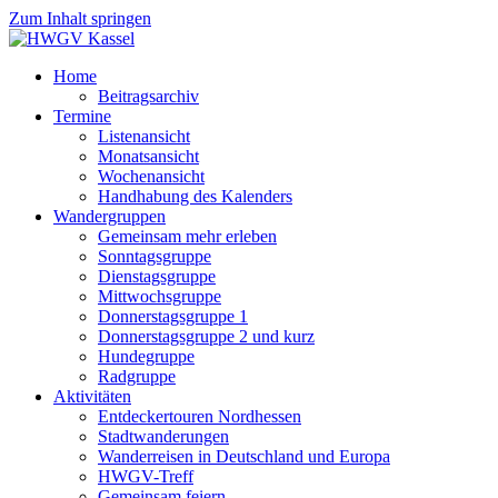
Zum Inhalt springen
Home
Beitragsarchiv
Termine
Listenansicht
Monatsansicht
Wochenansicht
Handhabung des Kalenders
Wandergruppen
Gemeinsam mehr erleben
Sonntagsgruppe
Dienstagsgruppe
Mittwochsgruppe
Donnerstagsgruppe 1
Donnerstagsgruppe 2 und kurz
Hundegruppe
Radgruppe
Aktivitäten
Entdeckertouren Nordhessen
Stadtwanderungen
Wanderreisen in Deutschland und Europa
HWGV-Treff
Gemeinsam feiern