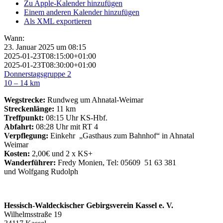
Zu Apple-Kalender hinzufügen
Einem anderen Kalender hinzufügen
Als XML exportieren
Wann:
23. Januar 2025 um 08:15
2025-01-23T08:15:00+01:00
2025-01-23T08:30:00+01:00
Donnerstagsgruppe 2
10 – 14 km
Wegstrecke:
Rundweg um Ahnatal-Weimar
Streckenlänge:
11 km
Treffpunkt:
08:15 Uhr KS-Hbf.
Abfahrt:
08:28 Uhr mit RT 4
Verpflegung:
Einkehr „Gasthaus zum Bahnhof“ in Ahnatal
Weimar
Kosten:
2,00€ und 2 x KS+
Wanderführer:
Fredy Monien, Tel: 05609 51 63 381
und Wolfgang Rudolph
Hessisch-Waldeckischer Gebirgsverein Kassel e. V.
Wilhelmsstraße 19