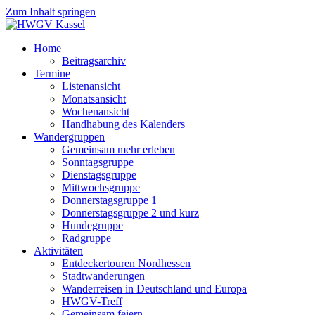
Zum Inhalt springen
Home
Beitragsarchiv
Termine
Listenansicht
Monatsansicht
Wochenansicht
Handhabung des Kalenders
Wandergruppen
Gemeinsam mehr erleben
Sonntagsgruppe
Dienstagsgruppe
Mittwochsgruppe
Donnerstagsgruppe 1
Donnerstagsgruppe 2 und kurz
Hundegruppe
Radgruppe
Aktivitäten
Entdeckertouren Nordhessen
Stadtwanderungen
Wanderreisen in Deutschland und Europa
HWGV-Treff
Gemeinsam feiern