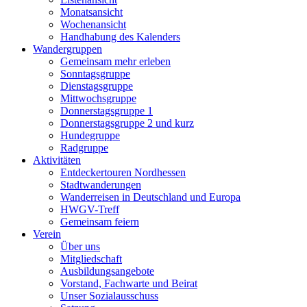
Monatsansicht
Wochenansicht
Handhabung des Kalenders
Wandergruppen
Gemeinsam mehr erleben
Sonntagsgruppe
Dienstagsgruppe
Mittwochsgruppe
Donnerstagsgruppe 1
Donnerstagsgruppe 2 und kurz
Hundegruppe
Radgruppe
Aktivitäten
Entdeckertouren Nordhessen
Stadtwanderungen
Wanderreisen in Deutschland und Europa
HWGV-Treff
Gemeinsam feiern
Verein
Über uns
Mitgliedschaft
Ausbildungsangebote
Vorstand, Fachwarte und Beirat
Unser Sozialausschuss