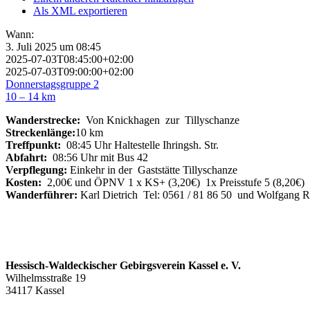
Als XML exportieren
Wann:
3. Juli 2025 um 08:45
2025-07-03T08:45:00+02:00
2025-07-03T09:00:00+02:00
Donnerstagsgruppe 2
10 – 14 km
Wanderstrecke:
Von Knickhagen zur Tillyschanze
Streckenlänge:
10 km
Treffpunkt:
08:45 Uhr Haltestelle Ihringsh. Str.
Abfahrt:
08:56 Uhr mit Bus 42
Verpflegung:
Einkehr in der Gaststätte Tillyschanze
Kosten:
2,00€ und ÖPNV 1 x KS+ (3,20€) 1x Preisstufe 5 (8,20€)
Wanderführer:
Karl Dietrich Tel: 0561 / 81 86 50 und Wolfgang 
Hessisch-Waldeckischer Gebirgsverein Kassel e. V.
Wilhelmsstraße 19
34117 Kassel