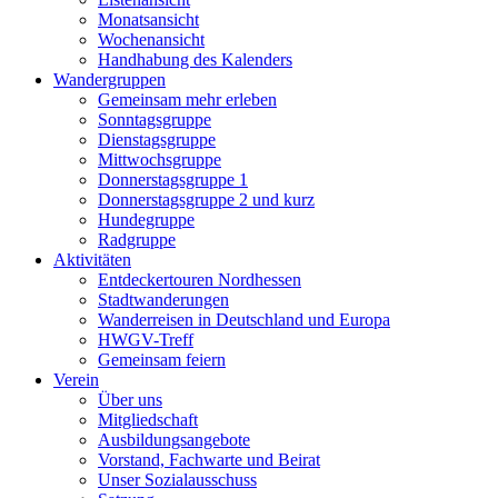
Monatsansicht
Wochenansicht
Handhabung des Kalenders
Wandergruppen
Gemeinsam mehr erleben
Sonntagsgruppe
Dienstagsgruppe
Mittwochsgruppe
Donnerstagsgruppe 1
Donnerstagsgruppe 2 und kurz
Hundegruppe
Radgruppe
Aktivitäten
Entdeckertouren Nordhessen
Stadtwanderungen
Wanderreisen in Deutschland und Europa
HWGV-Treff
Gemeinsam feiern
Verein
Über uns
Mitgliedschaft
Ausbildungsangebote
Vorstand, Fachwarte und Beirat
Unser Sozialausschuss