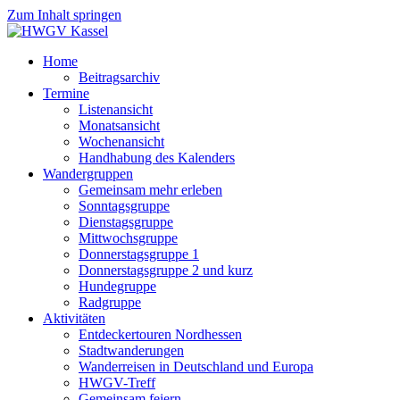
Zum Inhalt springen
Home
Beitragsarchiv
Termine
Listenansicht
Monatsansicht
Wochenansicht
Handhabung des Kalenders
Wandergruppen
Gemeinsam mehr erleben
Sonntagsgruppe
Dienstagsgruppe
Mittwochsgruppe
Donnerstagsgruppe 1
Donnerstagsgruppe 2 und kurz
Hundegruppe
Radgruppe
Aktivitäten
Entdeckertouren Nordhessen
Stadtwanderungen
Wanderreisen in Deutschland und Europa
HWGV-Treff
Gemeinsam feiern