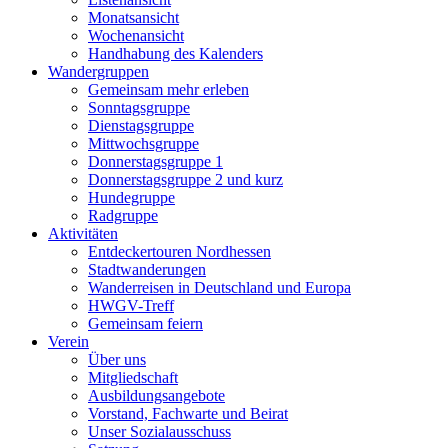
Monatsansicht
Wochenansicht
Handhabung des Kalenders
Wandergruppen
Gemeinsam mehr erleben
Sonntagsgruppe
Dienstagsgruppe
Mittwochsgruppe
Donnerstagsgruppe 1
Donnerstagsgruppe 2 und kurz
Hundegruppe
Radgruppe
Aktivitäten
Entdeckertouren Nordhessen
Stadtwanderungen
Wanderreisen in Deutschland und Europa
HWGV-Treff
Gemeinsam feiern
Verein
Über uns
Mitgliedschaft
Ausbildungsangebote
Vorstand, Fachwarte und Beirat
Unser Sozialausschuss