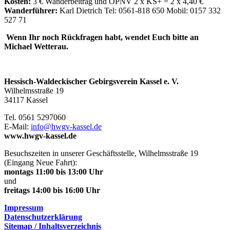
Kosten:
3 € Wanderbeitrag und ÖPNV 2 x KS+ = 2 x 4,40 €
Wanderführer:
Karl Dietrich Tel: 0561-818 650 Mobil: 0157 332
527 71
Wenn Ihr noch Rückfragen habt, wendet Euch bitte an
Michael Wetterau.
Hessisch-Waldeckischer Gebirgsverein Kassel e. V.
Wilhelmsstraße 19
34117 Kassel
Tel. 0561 5297060
E-Mail:
info@hwgv-kassel.de
www.hwgv-kassel.de
Besuchszeiten in unserer Geschäftsstelle, Wilhelmsstraße 19
(Eingang Neue Fahrt):
montags 11:00 bis 13:00 Uhr
und
freitags 14:00 bis 16:00 Uhr
Impressum
Datenschutzerklärung
Sitemap / Inhaltsverzeichnis