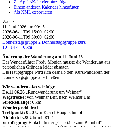
Zu Apple-Kalender hinzufügen
Einem anderen Kalender hinzufügen
Als XML exportieren
Wann:
11. Juni 2026 um 09:15
2026-06-11T09:15:00+02:00
2026-06-11T09:30:00+02:00
Donnerstagsgruppe 2
Donnerstagsgruppe kurz
10 - 14
4 – 6 km
Änderung der Wanderung am 11. Juni 26
Der Wanderführer Fredy Monien musste die Wanderung aus
persönlichen Gründen leider absagen.
Die Hauptgruppe wird sich deshalb den Kurzwanderern der
Donnerstagsgruppe anschließen.
Wir wandern also wie folgt:
Do.11.06.26
„Rundwanderung um Weimar“
Wegstrecke:
von Weimar Bhf. nach Weimar Bhf.
Streckenlänge:
6 km
Wanderprofil:
leicht
Treffpunkt:
9:20 Uhr Kassel Hauptbahnhof
Abfahrt:
9:28 Uhr mit RT 4
Verpflegung:
Einkehr in der „Gaststätte zum Bahnhof“