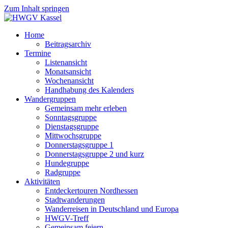
Zum Inhalt springen
Home
Beitragsarchiv
Termine
Listenansicht
Monatsansicht
Wochenansicht
Handhabung des Kalenders
Wandergruppen
Gemeinsam mehr erleben
Sonntagsgruppe
Dienstagsgruppe
Mittwochsgruppe
Donnerstagsgruppe 1
Donnerstagsgruppe 2 und kurz
Hundegruppe
Radgruppe
Aktivitäten
Entdeckertouren Nordhessen
Stadtwanderungen
Wanderreisen in Deutschland und Europa
HWGV-Treff
Gemeinsam feiern