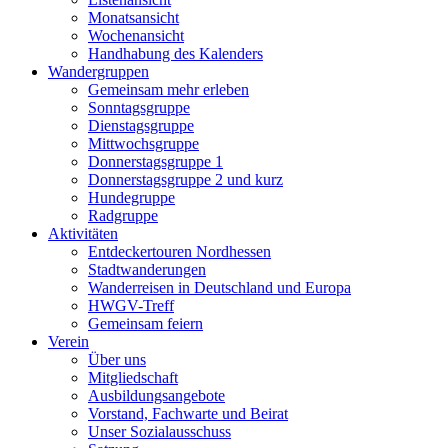
Monatsansicht
Wochenansicht
Handhabung des Kalenders
Wandergruppen
Gemeinsam mehr erleben
Sonntagsgruppe
Dienstagsgruppe
Mittwochsgruppe
Donnerstagsgruppe 1
Donnerstagsgruppe 2 und kurz
Hundegruppe
Radgruppe
Aktivitäten
Entdeckertouren Nordhessen
Stadtwanderungen
Wanderreisen in Deutschland und Europa
HWGV-Treff
Gemeinsam feiern
Verein
Über uns
Mitgliedschaft
Ausbildungsangebote
Vorstand, Fachwarte und Beirat
Unser Sozialausschuss