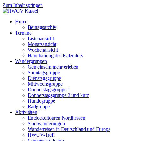
Zum Inhalt springen
Home
Beitragsarchiv
Termine
Listenansicht
Monatsansicht
Wochenansicht
Handhabung des Kalenders
Wandergruppen
Gemeinsam mehr erleben
Sonntagsgruppe
Dienstagsgruppe
Mittwochsgruppe
Donnerstagsgruppe 1
Donnerstagsgruppe 2 und kurz
Hundegruppe
Radgruppe
Aktivitäten
Entdeckertouren Nordhessen
Stadtwanderungen
Wanderreisen in Deutschland und Europa
HWGV-Treff
Gemeinsam feiern