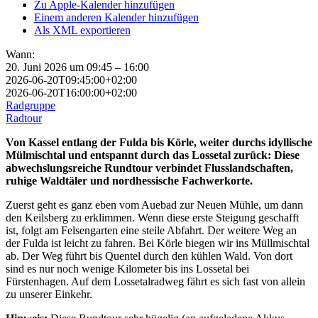
Zu Apple-Kalender hinzufügen
Einem anderen Kalender hinzufügen
Als XML exportieren
Wann:
20. Juni 2026 um 09:45 – 16:00
2026-06-20T09:45:00+02:00
2026-06-20T16:00:00+02:00
Radgruppe
Radtour
Von Kassel entlang der Fulda bis Körle, weiter durchs idyllische
Mülmischtal und entspannt durch das Lossetal zurück: Diese
abwechslungsreiche Rundtour verbindet Flusslandschaften,
ruhige Waldtäler und nordhessische Fachwerkorte.
Zuerst geht es ganz eben vom Auebad zur Neuen Mühle, um dann
den Keilsberg zu erklimmen. Wenn diese erste Steigung geschafft
ist, folgt am Felsengarten eine steile Abfahrt. Der weitere Weg an
der Fulda ist leicht zu fahren. Bei Körle biegen wir ins Müllmischtal
ab. Der Weg führt bis Quentel durch den kühlen Wald. Von dort
sind es nur noch wenige Kilometer bis ins Lossetal bei
Fürstenhagen. Auf dem Lossetalradweg fährt es sich fast von allein
zu unserer Einkehr.