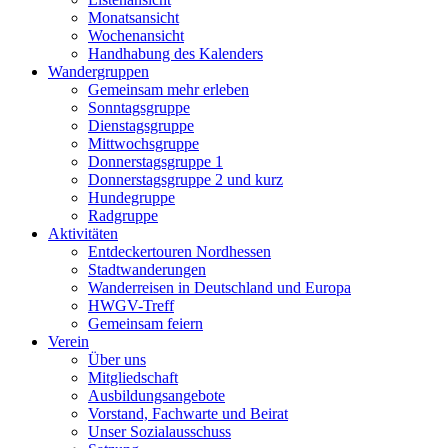
Monatsansicht
Wochenansicht
Handhabung des Kalenders
Wandergruppen
Gemeinsam mehr erleben
Sonntagsgruppe
Dienstagsgruppe
Mittwochsgruppe
Donnerstagsgruppe 1
Donnerstagsgruppe 2 und kurz
Hundegruppe
Radgruppe
Aktivitäten
Entdeckertouren Nordhessen
Stadtwanderungen
Wanderreisen in Deutschland und Europa
HWGV-Treff
Gemeinsam feiern
Verein
Über uns
Mitgliedschaft
Ausbildungsangebote
Vorstand, Fachwarte und Beirat
Unser Sozialausschuss