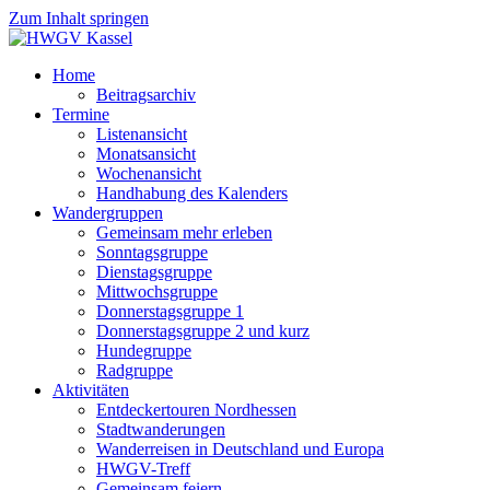
Zum Inhalt springen
Home
Beitragsarchiv
Termine
Listenansicht
Monatsansicht
Wochenansicht
Handhabung des Kalenders
Wandergruppen
Gemeinsam mehr erleben
Sonntagsgruppe
Dienstagsgruppe
Mittwochsgruppe
Donnerstagsgruppe 1
Donnerstagsgruppe 2 und kurz
Hundegruppe
Radgruppe
Aktivitäten
Entdeckertouren Nordhessen
Stadtwanderungen
Wanderreisen in Deutschland und Europa
HWGV-Treff
Gemeinsam feiern