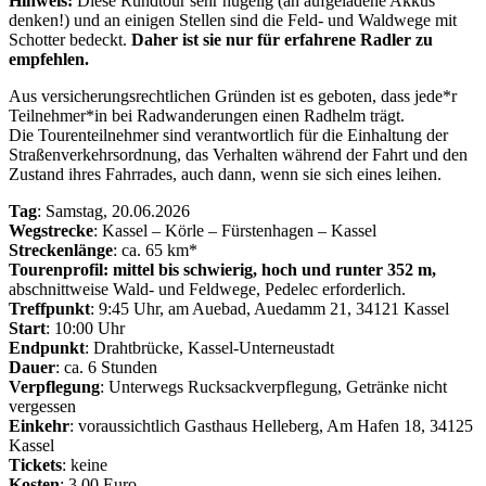
Hinweis:
Diese Rundtour sehr hügelig (an aufgeladene Akkus
denken!) und an einigen Stellen sind die Feld- und Waldwege mit
Schotter bedeckt.
Daher ist sie nur für erfahrene Radler zu
empfehlen.
Aus versicherungsrechtlichen Gründen ist es geboten, dass jede*r
Teilnehmer*in bei Radwanderungen einen Radhelm trägt.
Die Tourenteilnehmer sind verantwortlich für die Einhaltung der
Straßenverkehrsordnung, das Verhalten während der Fahrt und den
Zustand ihres Fahrrades, auch dann, wenn sie sich eines leihen.
Tag
: Samstag, 20.06.2026
Wegstrecke
: Kassel – Körle – Fürstenhagen – Kassel
Streckenlänge
: ca. 65 km*
Tourenprofil: mittel bis schwierig, hoch und runter 352 m,
abschnittweise Wald- und Feldwege, Pedelec erforderlich.
Treffpunkt
: 9:45 Uhr, am Auebad, Auedamm 21, 34121 Kassel
Start
: 10:00 Uhr
Endpunkt
: Drahtbrücke, Kassel-Unterneustadt
Dauer
: ca. 6 Stunden
Verpflegung
: Unterwegs Rucksackverpflegung, Getränke nicht
vergessen
Einkehr
: voraussichtlich Gasthaus Helleberg, Am Hafen 18, 34125
Kassel
Tickets
: keine
Kosten
: 3,00 Euro