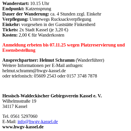
Wanderstart:
10.15 Uhr
Endpunkt:
Katzensprung
Dauer der Wanderung:
ca. 4 Stunden zzgl. Einkehr
Verpflegung:
Unterwegs Rucksackverpflegung
Einkehr:
vorgesehen in der Gaststätte Finkenherd
Tickets:
2x Stadt Kassel (je 3,20 €)
Kosten:
2,00 € für Wanderkosten
Anmeldung
erbeten bis 07.11.25 w
egen Platzreservierung und
Essensbestellung
Ansprechpartner: Helmut Schramm
(Wanderführer)
Weitere Informationen per E-Mail anfragen:
helmut.schramm@hwgv-kassel.de
oder telefonisch: 05609 2543 oder 0157 3748 7878
Hessisch-Waldeckischer Gebirgsverein Kassel e. V.
Wilhelmsstraße 19
34117 Kassel
Tel. 0561 5297060
E-Mail:
info@hwgv-kassel.de
www.hwgv-kassel.de