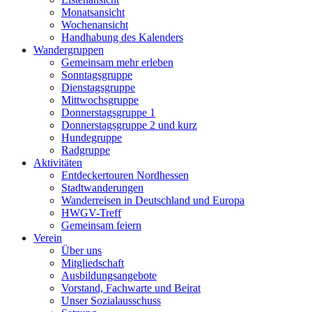
Monatsansicht
Wochenansicht
Handhabung des Kalenders
Wandergruppen
Gemeinsam mehr erleben
Sonntagsgruppe
Dienstagsgruppe
Mittwochsgruppe
Donnerstagsgruppe 1
Donnerstagsgruppe 2 und kurz
Hundegruppe
Radgruppe
Aktivitäten
Entdeckertouren Nordhessen
Stadtwanderungen
Wanderreisen in Deutschland und Europa
HWGV-Treff
Gemeinsam feiern
Verein
Über uns
Mitgliedschaft
Ausbildungsangebote
Vorstand, Fachwarte und Beirat
Unser Sozialausschuss