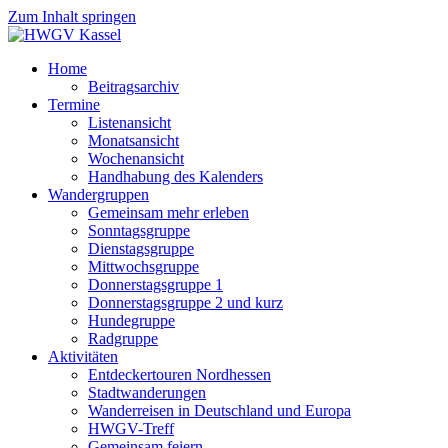
Zum Inhalt springen
Home
Beitragsarchiv
Termine
Listenansicht
Monatsansicht
Wochenansicht
Handhabung des Kalenders
Wandergruppen
Gemeinsam mehr erleben
Sonntagsgruppe
Dienstagsgruppe
Mittwochsgruppe
Donnerstagsgruppe 1
Donnerstagsgruppe 2 und kurz
Hundegruppe
Radgruppe
Aktivitäten
Entdeckertouren Nordhessen
Stadtwanderungen
Wanderreisen in Deutschland und Europa
HWGV-Treff
Gemeinsam feiern