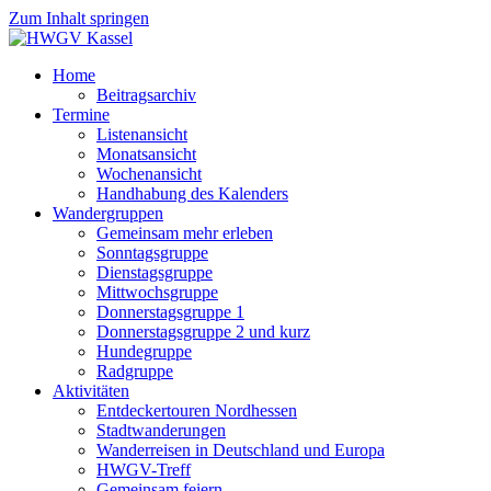
Zum Inhalt springen
Home
Beitragsarchiv
Termine
Listenansicht
Monatsansicht
Wochenansicht
Handhabung des Kalenders
Wandergruppen
Gemeinsam mehr erleben
Sonntagsgruppe
Dienstagsgruppe
Mittwochsgruppe
Donnerstagsgruppe 1
Donnerstagsgruppe 2 und kurz
Hundegruppe
Radgruppe
Aktivitäten
Entdeckertouren Nordhessen
Stadtwanderungen
Wanderreisen in Deutschland und Europa
HWGV-Treff
Gemeinsam feiern