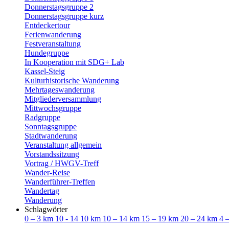
Donnerstagsgruppe 2
Donnerstagsgruppe kurz
Entdeckertour
Ferienwanderung
Festveranstaltung
Hundegruppe
In Kooperation mit SDG+ Lab
Kassel-Steig
Kulturhistorische Wanderung
Mehrtageswanderung
Mitgliederversammlung
Mittwochsgruppe
Radgruppe
Sonntagsgruppe
Stadtwanderung
Veranstaltung allgemein
Vorstandssitzung
Vortrag / HWGV-Treff
Wander-Reise
Wanderführer-Treffen
Wandertag
Wanderung
Schlagwörter
0 – 3 km
10 - 14
10 km
10 – 14 km
15 – 19 km
20 – 24 km
4 