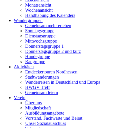
Monatsansicht
Wochenansicht
Handhabung des Kalenders
Wandergruppen
Gemeinsam mehr erleben
Sonntagsgruppe
Dienstagsgruppe
Mittwochsgruppe
Donnerstagsgruppe 1
Donnerstagsgruppe 2 und kurz
Hundegruppe
Radgruppe
Aktivitäten
Entdeckertouren Nordhessen
Stadtwanderungen
Wanderreisen in Deutschland und Europa
HWGV-Treff
Gemeinsam feiern
Verein
Über uns
Mitgliedschaft
Ausbildungsangebote
Vorstand, Fachwarte und Beirat
Unser Sozialausschuss