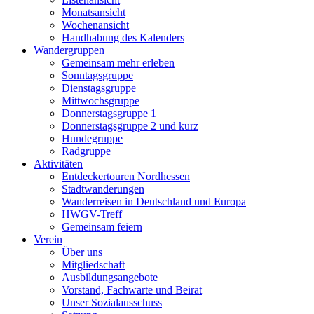
Monatsansicht
Wochenansicht
Handhabung des Kalenders
Wandergruppen
Gemeinsam mehr erleben
Sonntagsgruppe
Dienstagsgruppe
Mittwochsgruppe
Donnerstagsgruppe 1
Donnerstagsgruppe 2 und kurz
Hundegruppe
Radgruppe
Aktivitäten
Entdeckertouren Nordhessen
Stadtwanderungen
Wanderreisen in Deutschland und Europa
HWGV-Treff
Gemeinsam feiern
Verein
Über uns
Mitgliedschaft
Ausbildungsangebote
Vorstand, Fachwarte und Beirat
Unser Sozialausschuss