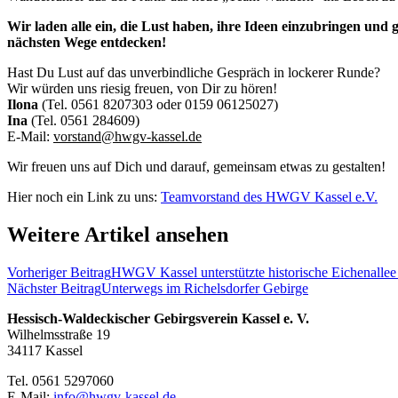
Wir laden alle ein, die Lust haben, ihre Ideen einzubringen un
nächsten Wege entdecken!
Hast Du Lust auf das unverbindliche Gespräch in lockerer Runde?
Wir würden uns riesig freuen, von Dir zu hören!
Ilona
(Tel. 0561 8207303 oder 0159 06125027)
Ina
(Tel. 0561 284609)
E-Mail:
vorstand@hwgv-kassel.de
Wir freuen uns auf Dich und darauf, gemeinsam etwas zu gestalten!
Hier noch ein Link zu uns:
Teamvorstand des HWGV Kassel e.V.
Weitere Artikel ansehen
Vorheriger Beitrag
HWGV Kassel unterstützte historische Eichenalle
Nächster Beitrag
Unterwegs im Richelsdorfer Gebirge
Hessisch-Waldeckischer Gebirgsverein Kassel e. V.
Wilhelmsstraße 19
34117 Kassel
Tel. 0561 5297060
E-Mail:
info@hwgv-kassel.de