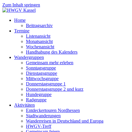
Zum Inhalt springen
Home
Beitragsarchiv
Termine
Listenansicht
Monatsansicht
Wochenansicht
Handhabung des Kalenders
Wandergruppen
Gemeinsam mehr erleben
Sonntagsgruppe
Dienstagsgruppe
Mittwochsgruppe
Donnerstagsgruppe 1
Donnerstagsgruppe 2 und kurz
Hundegruppe
Radgruppe
Aktivitäten
Entdeckertouren Nordhessen
Stadtwanderungen
Wanderreisen in Deutschland und Europa
HWGV-Treff
Gemeinsam feiern