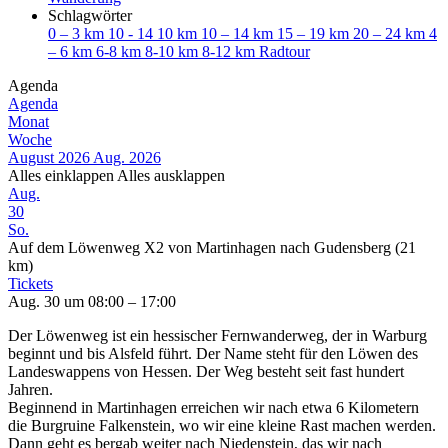
Schlagwörter
0 – 3 km
10 - 14
10 km
10 – 14 km
15 – 19 km
20 – 24 km
4
– 6 km
6-8 km
8-10 km
8-12 km
Radtour
Agenda
Agenda
Monat
Woche
August 2026
Aug. 2026
Alles einklappen
Alles ausklappen
Aug.
30
So.
Auf dem Löwenweg X2 von Martinhagen nach Gudensberg (21
km)
Tickets
Aug. 30 um 08:00 – 17:00
Der Löwenweg ist ein hessischer Fernwanderweg, der in Warburg
beginnt und bis Alsfeld führt. Der Name steht für den Löwen des
Landeswappens von Hessen. Der Weg besteht seit fast hundert
Jahren.
Beginnend in Martinhagen erreichen wir nach etwa 6 Kilometern
die Burgruine Falkenstein, wo wir eine kleine Rast machen werden.
Dann geht es bergab weiter nach Niedenstein, das wir nach