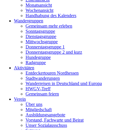
Monatsansicht
Wochenansicht
Handhabung des Kalenders
Wandergruppen
Gemeinsam mehr erleben
Sonntagsgruppe
Dienstagsgruppe
Mittwochsgruppe
Donnerstagsgruppe 1
Donnerstagsgruppe 2 und kurz
Hundegruppe
Radgruppe
Aktivitäten
Entdeckertouren Nordhessen
Stadtwanderungen
Wanderreisen in Deutschland und Europa
HWGV-Treff
Gemeinsam feiern
Verein
Über uns
Mitgliedschaft
Ausbildungsangebote
Vorstand, Fachwarte und Beirat
Unser Sozialausschuss