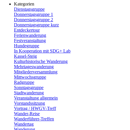
Kategorien
Dienstagsgruppe
Donnerstagsgruppe 1
Donnerstagsgruppe 2
Donnerstagsgruppe kurz
Entdeckertour
Ferienwanderung
Festveranstaltung
Hundegruppe
In Kooperation mit SDG+ Lab
Kassel-Steig
Kulturhistorische Wanderung
Mehrtageswanderung
Mitgliederversammlung
Mittwochsgruppe
Radgruppe
Sonntagsgruppe
Stadtwanderung
Veranstaltung allgemein
Vorstandssitzung
Vortrag / HWGV-Treff
Wander-Reise
Wanderführer-Treffen
Wandertag
Wanderung