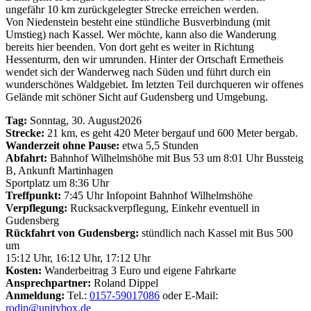
ungefähr 10 km zurückgelegter Strecke erreichen werden.
Von Niedenstein besteht eine stündliche Busverbindung (mit
Umstieg) nach Kassel. Wer möchte, kann also die Wanderung
bereits hier beenden. Von dort geht es weiter in Richtung
Hessenturm, den wir umrunden. Hinter der Ortschaft Ermetheis
wendet sich der Wanderweg nach Süden und führt durch ein
wunderschönes Waldgebiet. Im letzten Teil durchqueren wir offenes
Gelände mit schöner Sicht auf Gudensberg und Umgebung.
Tag:
Sonntag, 30. August2026
Strecke:
21 km, es geht 420 Meter bergauf und 600 Meter bergab.
Wanderzeit ohne Pause:
etwa 5,5 Stunden
Abfahrt:
Bahnhof Wilhelmshöhe mit Bus 53 um 8:01 Uhr Bussteig
B, Ankunft Martinhagen
Sportplatz um 8:36 Uhr
Treffpunkt:
7:45 Uhr Infopoint Bahnhof Wilhelmshöhe
Verpflegung:
Rucksackverpflegung, Einkehr eventuell in
Gudensberg
Rückfahrt von Gudensberg:
stündlich nach Kassel mit Bus 500
um
15:12 Uhr, 16:12 Uhr, 17:12 Uhr
Kosten:
Wanderbeitrag 3 Euro und eigene Fahrkarte
Ansprechpartner:
Roland Dippel
Anmeldung:
Tel.:
0157-59017086
oder E-Mail:
rodip@unitybox.de