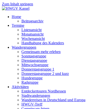
Zum Inhalt springen
Home
Beitragsarchiv
Termine
Listenansicht
Monatsansicht
Wochenansicht
Handhabung des Kalenders
Wandergruppen
Gemeinsam mehr erleben
Sonntagsgruppe
Dienstagsgruppe
Mittwochsgruppe
Donnerstagsgruppe 1
Donnerstagsgruppe 2 und kurz
Hundegruppe
Radgruppe
Aktivitäten
Entdeckertouren Nordhessen
Stadtwanderungen
Wanderreisen in Deutschland und Europa
HWGV-Treff
Gemeinsam feiern